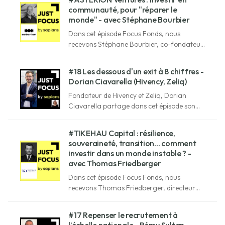
communauté, pour "réparer le
monde" - avec Stéphane Bourbier
Dans cet épisode Focus Fonds, nous
recevons Stéphane Bourbier, co-fondateur
d'Asterion Ventures, un fonds de capital-
risque d'un nouveau genre : un "community
#18 Les dessous d'un exit à 8 chiffres -
VC".
Dorian Ciavarella (Hivency, Zeliq)
Fondateur de Hivency et Zeliq, Dorian
Ciavarella partage dans cet épisode son
parcours enrichissant après un exit à 8
chiffres et une levée de 15 millions€.
#TIKEHAU Capital : résilience,
souveraineté, transition... comment
investir dans un monde instable ? -
avec Thomas Friedberger
Dans cet épisode Focus Fonds, nous
recevons Thomas Friedberger, directeur
général adjoint et CIO de Tikehau Capital,
société mondiale de gestion d'actifs
#17 Repenser le recrutement à
alternatifs et d'investissement.