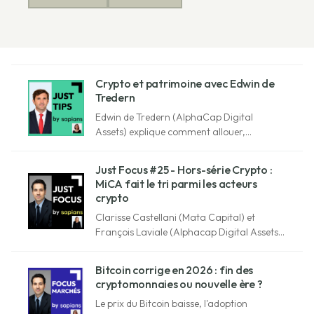
Crypto et patrimoine avec Edwin de
Tredern
Edwin de Tredern (AlphaCap Digital
Assets) explique comment allouer,
sécuriser et transmettre sa crypto dans un
patrimoine, avec la réglementation MiCA.
Just Focus #25 - Hors-série Crypto :
MiCA fait le tri parmi les acteurs
crypto
Clarisse Castellani (Mata Capital) et
François Laviale (Alphacap Digital Assets)
expliquent ce que MiCA change pour
investir en crypto en toute sécurité.
Bitcoin corrige en 2026 : fin des
cryptomonnaies ou nouvelle ère ?
Le prix du Bitcoin baisse, l'adoption