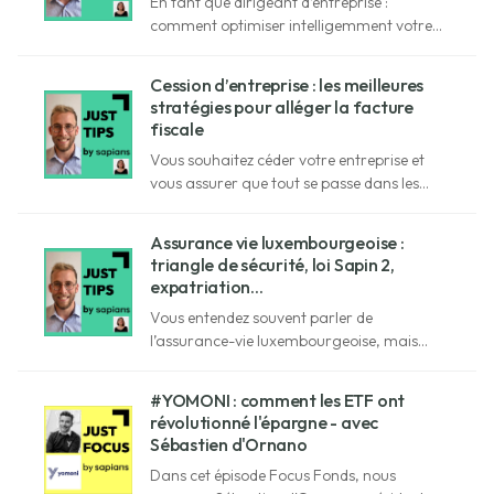
En tant que dirigeant d’entreprise :
comment optimiser intelligemment votre
rémunération en 2025 ? Etienne de Saint
Germain vous explique tout !
Cession d’entreprise : les meilleures
stratégies pour alléger la facture
fiscale
Vous souhaitez céder votre entreprise et
vous assurer que tout se passe dans les
meilleures conditions ? Etienne de Saint
Germain vous explique tout !
Assurance vie luxembourgeoise :
triangle de sécurité, loi Sapin 2,
expatriation...
Vous entendez souvent parler de
l’assurance-vie luxembourgeoise, mais
concrètement : comment y accéder ?
Décryptage avec Étienne de Saint
#YOMONI : comment les ETF ont
Germain, family officer Sapians.
révolutionné l'épargne - avec
Sébastien d'Ornano
Dans cet épisode Focus Fonds, nous