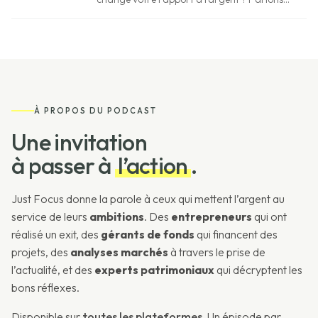
de votre parcours, de vos enjeux financiers
et de vos engagements !
À PROPOS DU PODCAST
Une invitation
à passer à
l’action
.
Just Focus donne la parole à ceux qui mettent l’argent au
service de leurs
ambitions
. Des
entrepreneurs
qui ont
réalisé un exit, des
gérants de fonds
qui financent des
projets, des
analyses marchés
à travers le prise de
l’actualité, et des
experts patrimoniaux
qui décryptent les
bons réflexes.
Disponible sur
toutes les plateformes
. Un épisode par