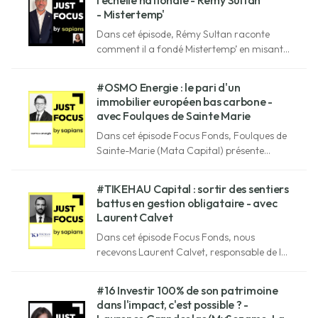
l’échelle nationale - Rémy Sultan
- Mistertemp'
Dans cet épisode, Rémy Sultan raconte
comment il a fondé Mistertemp’ en misant
sur l’inclusion, et partage sa vision de
l’investissement et de la transmission.
#OSMO Energie : le pari d'un
immobilier européen bas carbone -
avec Foulques de Sainte Marie
Dans cet épisode Focus Fonds, Foulques de
Sainte-Marie (Mata Capital) présente
Osmo Énergie, une SCPI Article 9 qui allie
performance et sobriété énergétique.
#TIKEHAU Capital : sortir des sentiers
battus en gestion obligataire - avec
Laurent Calvet
Dans cet épisode Focus Fonds, nous
recevons Laurent Calvet, responsable de la
gestion obligatoire de Tikehau Capital,
société mondiale de gestion d'actifs
#16 Investir 100% de son patrimoine
alternatifs et d'investissement.
dans l'impact, c'est possible ? -