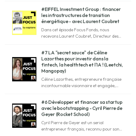
Capital, société de gestion en immobilier.
#EIFFEL Investment Group : financer
les infrastructures de transition
énergétique - avec Laurent Coubret
Dans cet épisode Focus Fonds, nous
recevons Laurent Coubret, Directeur des
Investissements chez Eiffel Investment
Group.
#7 LA "secret sauce" de Céline
Lazorthes pour investir dans la
fintech, la healthtech et l'IA ! (Leetchi,
Mangopay)
Céline Lazorthes, entrepreneure française
incontournable visionnaire et engagée,
révolutionne le domaine de la santé avec la
health tech Resilience.
#6 Développer et financer sa startup
avec le bootstrapping - Cyril Pierre de
Geyer (Rocket School)
Cyril Pierre de Geyer est un serial
entrepreneur français, reconnu pour son
engagement envers l'éducation et la