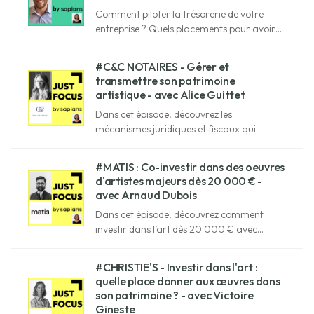
Comment piloter la trésorerie de votre
entreprise ? Quels placements pour avoir
plus de performance et maîtriser le risque ?
Etienne de Saint Germain vous explique
#C&C NOTAIRES - Gérer et
tout !
transmettre son patrimoine
artistique - avec Alice Guittet
Dans cet épisode, découvrez les
mécanismes juridiques et fiscaux qui
encadrent la détention et la transmission
d’œuvres d’art avec Alice Guittet, notaire
#MATIS : Co-investir dans des oeuvres
chez C&C Notaires.
d'artistes majeurs dès 20 000 € -
avec Arnaud Dubois
Dans cet épisode, découvrez comment
investir dans l’art dès 20 000 € avec
Arnaud Dubois, co-fondateur de Matis.
#CHRISTIE'S - Investir dans l'art :
quelle place donner aux œuvres dans
son patrimoine ? - avec Victoire
Gineste