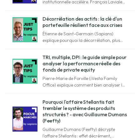
institutionnelle accélère. François Laviale
(Alphacap Digital Assets) décrypte le
marché crypto de l'été 2026 pour les
Décorrélation des actifs : la clé d'un
investisseurs.
portefeuille résilient face aux crises
Étienne de Saint-Germain (Sapians)
explique pourquoi la décorrélation, plus
que la diversification, protège un
portefeuille face aux crises à répétition.
TRI, multiple, DPI : le guide simple pour
analyser la performance réelle des
fonds de private equity
Pierre-Marie de Forville (iVesta Family
Office) explique comment bien analyser la
performance d'un fonds de private equity
et ne pas se faire avoir par certains chiffres
Pourquoi l'affaire Stellantis fait
(TRI, multiple, data room...)
trembler le système des produits
structurés ? - avec Guillaume Dumans
(Feefty)
Guillaume Dumans (Feefty) décrypte
l'affaire Stellantis : effet décrément,