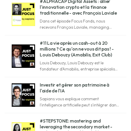
#ALPHACAP Digital Assets : allier
de transition énergétique.
l'innovation crypto et la finance
traditionnelle - avec François Laviale
Dans cet épisode Focus Fonds, nous
recevons François Laviale, managing
partner d'Alphacap Digital Assets, gérant
de portefeuille en cryptos.
#11 La vie après un cash-out à 20
millions ? Ce qu'on ne vous dit pas ! -
Louis Debouzy (Amabilis, Exit Club)
Louis Debouzy, Louis Debouzy est le
fondateur d’Amabilis, entreprise spécialisée
dans l’aide à domicile. Il la crée seul à 23
ans et en fait un vrai succès
Investir et gérer son patrimoine à
l'aide de l'IA
Sapians vous explique comment
l'intelligence artificielle peut s'intégrer dans
la gestion de votre patrimoine.
#STEPSTONE: mastering and
leveraging the secondary market -