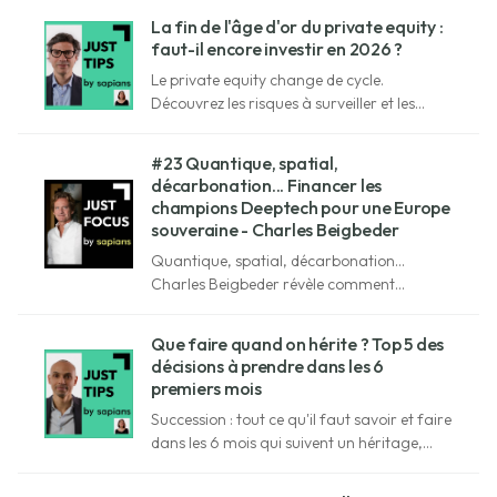
enveloppe fiscale et optimiser votre
La fin de l'âge d'or du private equity :
patrimoine.
faut-il encore investir en 2026 ?
Le private equity change de cycle.
Découvrez les risques à surveiller et les
nouveaux critères pour sélectionner les
bons fonds, avec Pierre-Marie de Forville.
#23 Quantique, spatial,
décarbonation... Financer les
champions Deeptech pour une Europe
souveraine - Charles Beigbeder
Quantique, spatial, décarbonation...
Charles Beigbeder révèle comment
Audacia finance les technologies qui
rendront l'Europe souveraine.
Que faire quand on hérite ? Top 5 des
décisions à prendre dans les 6
premiers mois
Succession : tout ce qu'il faut savoir et faire
dans les 6 mois qui suivent un héritage,
avec Souleymane Jean-Galadima.