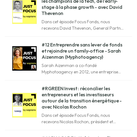
les champions de la tech, de l’early-
stage à la phase growth - avec David
Thevenon
Dans cet épisode Focus Fonds, nous
recevons David Thevenon, General Partner
chez Balderton Capital, une des plus
grandes sociétés de capital-risque
#12 Entreprendre sans lever de fonds
d'Europe.
et rejoindre un family-office - Sarah
Aizenman (Myphotoagency)
Sarah Aizenman a co-fondé
Myphotoagency en 2012, une entreprise
incontournable qui met en relation des
photographes professionnels avec des
#RGREEN Invest : réconcilier les
entreprises et qui s'est développée sans
entrepreneurs et les investisseurs
levée de fonds.
autour de la transition énergétique -
avec Nicolas Rochon
Dans cet épisode Focus Fonds, nous
recevons Nicolas Rochon, président et
fondateur de Rgreen Invest, société de
gestion spécialisée dans les infrastructures