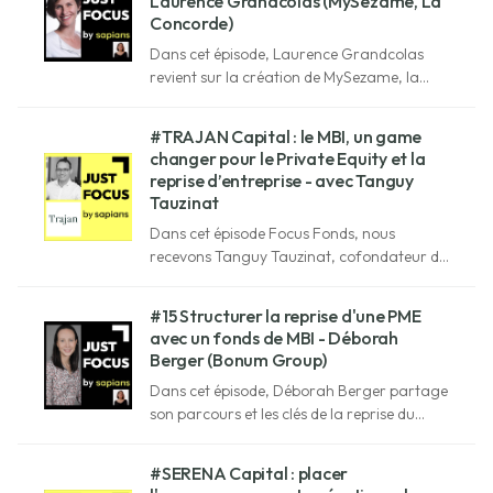
Laurence Grandcolas (MySezame, La
Concorde)
Dans cet épisode, Laurence Grandcolas
revient sur la création de MySezame, la
transformation des dirigeants et sa vision
d’un capitalisme plus engagé.
#TRAJAN Capital : le MBI, un game
changer pour le Private Equity et la
reprise d’entreprise - avec Tanguy
Tauzinat
Dans cet épisode Focus Fonds, nous
recevons Tanguy Tauzinat, cofondateur de
Trajan Capital, le fonds de capital
investissement spécialisé dans le MBI, le
#15 Structurer la reprise d'une PME
MBO, le BIMBO, le Spin Off & le Carve-Out.
avec un fonds de MBI - Déborah
Berger (Bonum Group)
Dans cet épisode, Déborah Berger partage
son parcours et les clés de la reprise du
groupe Bonum.
#SERENA Capital : placer