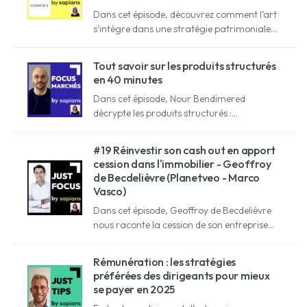
Dans cet épisode, découvrez comment l’art
s’intègre dans une stratégie patrimoniale
avec Victoire Gineste, vice-présidente de
Christie’s.
Tout savoir sur les produits structurés
en 40 minutes
Dans cet épisode, Nour Bendimered
décrypte les produits structurés :
fonctionnement, utilité, frais, rendements...
#19 Réinvestir son cash out en apport
cession dans l'immobilier - Geoffroy
de Becdelièvre (Planetveo - Marco
Vasco)
Dans cet épisode, Geoffroy de Becdelièvre
nous raconte la cession de son entreprise
Marco Vasco au groupe Figaro et le
réinvestissement de son cash out en
Rémunération : les stratégies
apport-cession dans l'immobilier.
préférées des dirigeants pour mieux
se payer en 2025