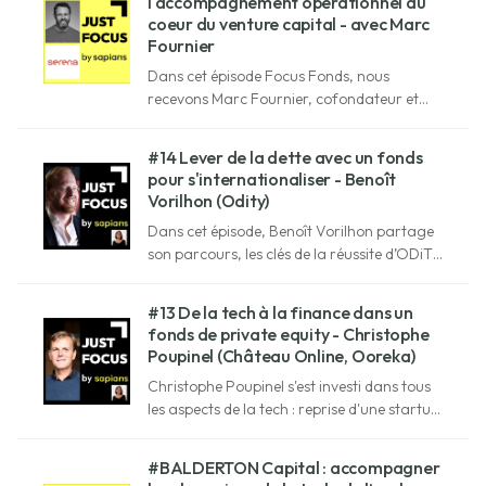
l'accompagnement opérationnel au
coeur du venture capital - avec Marc
Fournier
Dans cet épisode Focus Fonds, nous
recevons Marc Fournier, cofondateur et
managing partner de Serena Capital, le
fonds de venture capital par des
#14 Lever de la dette avec un fonds
entrepreneurs, pour des entrepreneurs.
pour s'internationaliser - Benoît
Vorilhon (Odity)
Dans cet épisode, Benoît Vorilhon partage
son parcours, les clés de la réussite d’ODiTY
à l’international et ses investissements.
#13 De la tech à la finance dans un
fonds de private equity - Christophe
Poupinel (Château Online, Ooreka)
Christophe Poupinel s'est investi dans tous
les aspects de la tech : reprise d'une startup
déficitaire, création d'une plateforme de
référence et d'une association, investisseur
#BALDERTON Capital : accompagner
dans un fonds de venture capital.