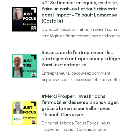
#21 Se financer en equity, en dette,
faire un cash-out et tout réinvestir
dans l’impact - Thibault Lamarque
(Castalie)
Dans cet épisode, Thibault revient sur sa
stratégie de financement, ses arbitrages
patrimoniaux et sa vision d'investisseur
engagé.
Succession de l'entrepreneur : les
stratégies à anticiper pour protéger
famille et entreprise
Entrepreneurs, découvrez comment
organiser votre succession et transmettre
votre patrimoine sans fragiliser l’entreprise
avec des stratégies juridiques et fiscales
#Merci Prosper : investir dans
expliquées simplement.
l'immobilier des seniors sans viager,
grâce à la vente partielle - avec
Thibault Corvaisier
Dans cet épisode Focus Fonds, nous
recevons Thibault Corvaisier pour
découvrir la solution de Merci Prosper pour