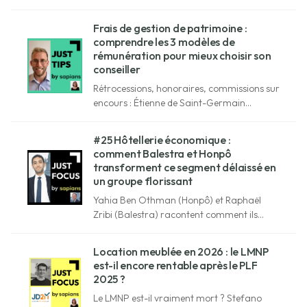
barrière de protection, frais cachés : ce que
les épargnants auraient dû savoir avant.
Frais de gestion de patrimoine :
comprendre les 3 modèles de
rémunération pour mieux choisir son
conseiller
Rétrocessions, honoraires, commissions sur
encours : Étienne de Saint-Germain
décrypte les 3 modèles de rémunération du
conseil et ce que ça change pour votre
#25 Hôtellerie économique :
patrimoine.
comment Balestra et Honpô
transforment ce segment délaissé en
un groupe florissant
Yahia Ben Othman (Honpô) et Raphaël
Zribi (Balestra) racontent comment ils
rachètent des hôtels économiques délaissés
et génèrent 10 à 12% annualisés.
Location meublée en 2026 : le LMNP
est-il encore rentable après le PLF
2025 ?
Le LMNP est-il vraiment mort ? Stefano