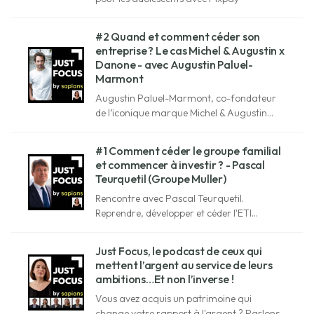
#2 Quand et comment céder son
entreprise ? Le cas Michel & Augustin x
Danone - avec Augustin Paluel-
Marmont
Augustin Paluel-Marmont, co-fondateur
de l’iconique marque Michel & Augustin
nous parle à cœur ouvert de cette aventure
de 15 ans et de son après.
#1 Comment céder le groupe familial
et commencer à investir ? - Pascal
Teurquetil (Groupe Muller)
Rencontre avec Pascal Teurquetil.
Reprendre, développer et céder l'ETI
industrielle familiale. Réinvestir en
accompagnant d'autres entrepreneurs.
Just Focus, le podcast de ceux qui
mettent l’argent au service de leurs
ambitions…Et non l’inverse !
Vous avez acquis un patrimoine qui
change votre rapport à l'argent ? Parlons