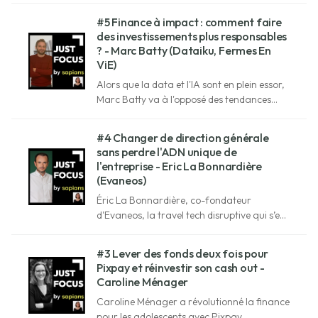
reconversion professionnelle.
#5 Finance à impact : comment faire
des investissements plus responsables
? - Marc Batty (Dataiku, Fermes En
ViE)
Alors que la data et l'IA sont en plein essor,
Marc Batty va à l'opposé des tendances
actuelles : il quitte le monde de la tech pour
s'investir dans l'agroécologie.
#4 Changer de direction générale
sans perdre l'ADN unique de
l'entreprise - Eric La Bonnardière
(Evaneos)
Éric La Bonnardière, co-fondateur
d'Evaneos, la travel tech disruptive qui s’est
donné pour ambition en 2009 de
réhumaniser le voyage et le rendre éthique.
#3 Lever des fonds deux fois pour
Pixpay et réinvestir son cash out -
Caroline Ménager
Caroline Ménager a révolutionné la finance
pour les adolescents avec Pixpay