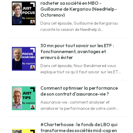
racheter sa société en MBO -
Guillaume de Kergariou (NeedHelp -
Octorenov)
Dans cet épisode, Guillaume de Kergariou
raconte la cession de Needhelp à
Kingfisher, le réinvestissement de son cash-
out en apport-cession, et son rachat de
30 mn pour tout savoir sur les ETF :
l’entreprise en MBO quatre ans après.
fonctionnement, avantages et
erreurs à éviter
Dans cet épisode, Nour Bendimered vous
explique tout ce qu'il faut savoir sur les ETF
et la gestion passive.
Comment optimiser la performance
de son contrat d'assurance-vie ?
Assurance-vie : comment analyser et
améliorer la performance de votre contrat
? Étienne de Saint-Germain vous explique
tout !
#Charterhouse : le fonds de LBO qui
transforme des sociétés mid-cap en