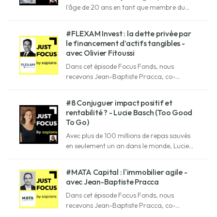
l'âge de 20 ans en tant que membre du
Conseil d'administration. En 2012, elle
devient directrice de la stratégie, infusant
#FLEXAM Invest : la dette privée par
immédiatement son dynamisme et sa
le financement d’actifs tangibles -
perspective contemporaine dans la
avec Olivier Fitoussi
structure familiale.
Dans cet épisode Focus Fonds, nous
recevons Jean-Baptiste Pracca, co-
fondateur et CEO de Mata Capital
#8 Conjuguer impact positif et
rentabilité ? - Lucie Basch (Too Good
To Go)
Avec plus de 100 millions de repas sauvés
en seulement un an dans le monde, Lucie
Basch prouve avec Too Good To Go que la
rentabilité et l'impact social sont loin d'être
#MATA Capital : l'immobilier agile -
incompatibles !
avec Jean-Baptiste Pracca
Dans cet épisode Focus Fonds, nous
recevons Jean-Baptiste Pracca, co-
fondateur et Managing Partner de Mata