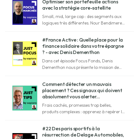
Optimiser son portefeuille actions
avec la stratégie core-satellite
Small, mid, large cap : des segments aux
logiques très différentes. Nour Bendimered
(iVesta) explique comment les combiner
intelligemment dans une stratégie core-
#France Active : Quelle place pour la
satellite.
finance solidaire dans votre épargne
? - avec Denis Dementhon
Dans cet épisode Focus Fonds, Denis
Dementhon nous présente la mission de
France Active et les mécanismes de la
finance solidaire.
Comment détecter un mauvais
placement ? Ces signaux qui doivent
absolument vous alerter...
Frais cachés, promesses trop belles,
produits complexes : apprenez à repérer les
red flags avant d’investir votre argent.
#22 Des paris sportifs à la
résurrection de Delage Automobiles,