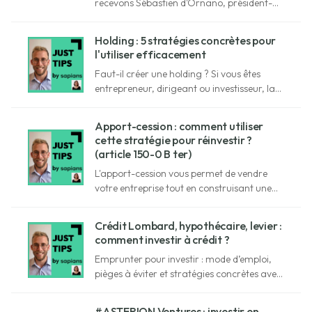
recevons Sébastien d'Ornano, président-
fondateur de Yomoni, leader français de la
gestion d'épargne en ligne.
Holding : 5 stratégies concrètes pour
l'utiliser efficacement
Faut-il créer une holding ? Si vous êtes
entrepreneur, dirigeant ou investisseur, la
réponse est probablement OUI… mais
encore faut-il comprendre pourquoi.
Apport-cession : comment utiliser
cette stratégie pour réinvestir ?
(article 150-0 B ter)
L'apport-cession vous permet de vendre
votre entreprise tout en construisant une
stratégie patrimoniale cohérente, et
fiscalement optimisée. Décryptage avec
Crédit Lombard, hypothécaire, levier :
Étienne de Saint Germain, family officer
comment investir à crédit ?
Sapians.
Emprunter pour investir : mode d’emploi,
pièges à éviter et stratégies concrètes avec
Étienne de Saint Germain, family officer
chez Sapians.
#ASTERION Ventures : investir en