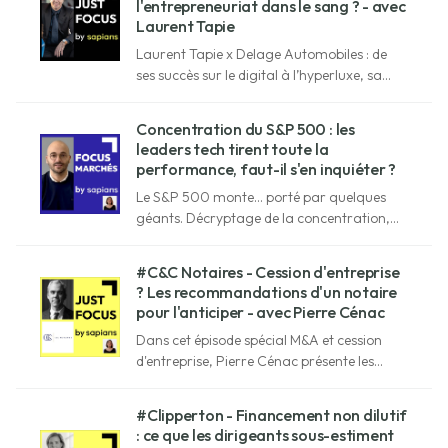
l'entrepreneuriat dans le sang ? - avec
Laurent Tapie
Laurent Tapie x Delage Automobiles : de
ses succès sur le digital à l’hyperluxe, sa
méthode, ses investissements et sa vision du
futur de l'automobile face à l’IA.
Concentration du S&P 500 : les
leaders tech tirent toute la
performance, faut-il s'en inquiéter ?
Le S&P 500 monte… porté par quelques
géants. Décryptage de la concentration,
des risques et des clés pour mieux
diversifier.
#C&C Notaires - Cession d'entreprise
? Les recommandations d'un notaire
pour l'anticiper - avec Pierre Cénac
Dans cet épisode spécial M&A et cession
d'entreprise, Pierre Cénac présente les
outils juridiques pour structurer votre
cession ou transmission et protéger votre
#Clipperton - Financement non dilutif
patrimoine.
: ce que les dirigeants sous-estiment