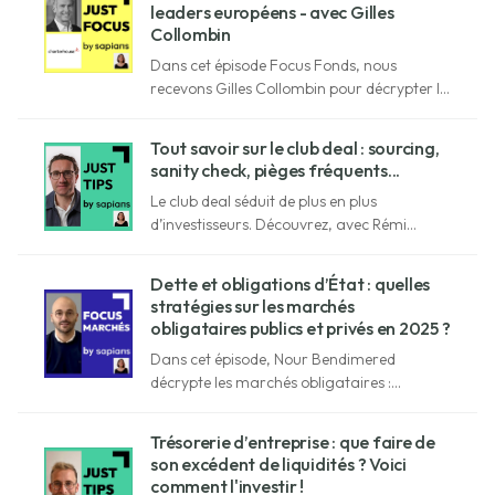
leaders européens - avec Gilles
Collombin
Dans cet épisode Focus Fonds, nous
recevons Gilles Collombin pour décrypter la
stratégie buy-out mid-cap de
Charterhouse et son approche de la
Tout savoir sur le club deal : sourcing,
croissance.
sanity check, pièges fréquents...
Le club deal séduit de plus en plus
d’investisseurs. Découvrez, avec Rémi
Douchet (iVesta), les coulisses de ce type
d’investissement, ses avantages, ses pièges
Dette et obligations d’État : quelles
et les bons réflexes à adopter.
stratégies sur les marchés
obligataires publics et privés en 2025 ?
Dans cet épisode, Nour Bendimered
décrypte les marchés obligataires :
fonctionnement, avantages, stratégies,
risques...
Trésorerie d’entreprise : que faire de
son excédent de liquidités ? Voici
comment l'investir !