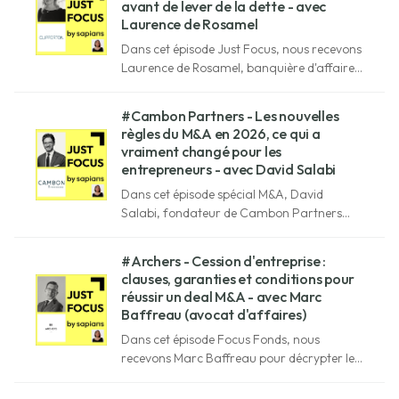
avant de lever de la dette - avec
Laurence de Rosamel
Dans cet épisode Just Focus, nous recevons
Laurence de Rosamel, banquière d'affaires
chez Clipperton, pour comprendre les
rouages du financement non dilutif :
#Cambon Partners - Les nouvelles
options disponibles, coûts, bons arbitrages
règles du M&A en 2026, ce qui a
et pièges à éviter.
vraiment changé pour les
entrepreneurs - avec David Salabi
Dans cet épisode spécial M&A, David
Salabi, fondateur de Cambon Partners
nous partage ses conseils de banquiers
d'affaires, après avoir supervisé près de
#Archers - Cession d'entreprise :
500 opérations M&A.
clauses, garanties et conditions pour
réussir un deal M&A - avec Marc
Baffreau (avocat d'affaires)
Dans cet épisode Focus Fonds, nous
recevons Marc Baffreau pour décrypter les
aspects juridiques d'un deal M&A.