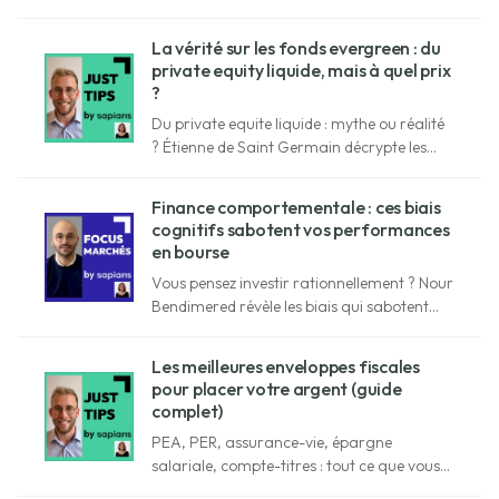
pacte d'associés et vision du futur du
commerce. Un épisode inédit où
La vérité sur les fonds evergreen : du
entrepreneur et gérant de fonds
private equity liquide, mais à quel prix
s’expriment.
?
Du private equite liquide : mythe ou réalité
? Étienne de Saint Germain décrypte les
fonds Evergreen, leurs promesses et leurs
vraies limites.
Finance comportementale : ces biais
cognitifs sabotent vos performances
en bourse
Vous pensez investir rationnellement ? Nour
Bendimered révèle les biais qui sabotent
vos décisions et comment les déjouer.
Les meilleures enveloppes fiscales
pour placer votre argent (guide
complet)
PEA, PER, assurance-vie, épargne
salariale, compte-titres : tout ce que vous
devez savoir pour choisir la bonne