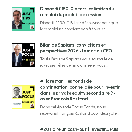
investir dans l'immobilier des seniors grâce
Dispositif 150-0 b ter : les limites du
à la vente partielle (indivision).
remploi du produit de cession
Dispositif 150-0 B ter : découvrez pourquoi
le remploi ne convient pas à tous les
entrepreneurs et comment éviter les
décisions patrimoniales regrettables.
Bilan de Sapians, convictions et
perspectives 2026 - le mot du CEO
Toute l’équipe Sapians vous souhaite de
joyeuses fêtes de fin d’année et vous
remercie pour votre confiance. Le CEO de
Sapians fait le bilan de 2025 et présente les
#Florestan : les fonds de
perspectives 2026.
continuation, bonne idée pour investir
dans le private equity secondaire ? -
avec François Rostand
Dans cet épisode Focus Fonds, nous
recevons François Rostand pour décrypter
la stratégie en private equity secondaire du
fonds de continuation Florestan.
#20 Faire un cash-out, l'investir... Puis