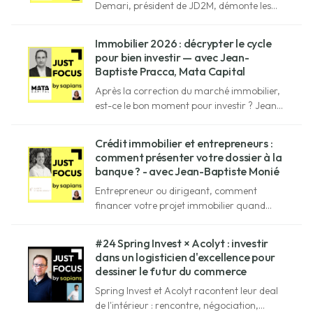
Demari, président de JD2M, démonte les
idées reçues et explique pourquoi une
bonne déclaration fiscale reste la clé de la
Immobilier 2026 : décrypter le cycle
rentabilité des investisseurs en meublé.
pour bien investir — avec Jean-
Baptiste Pracca, Mata Capital
Après la correction du marché immobilier,
est-ce le bon moment pour investir ? Jean-
Baptiste Pracca décrypte les tendances et
opportunités actuelles.
Crédit immobilier et entrepreneurs :
comment présenter votre dossier à la
banque ? - avec Jean-Baptiste Monié
Entrepreneur ou dirigeant, comment
financer votre projet immobilier quand
votre dossier sort des cases ? Jean-Baptiste
Monié, spécialiste en financement
#24 Spring Invest × Acolyt : investir
immobilier répond.
dans un logisticien d'excellence pour
dessiner le futur du commerce
Spring Invest et Acolyt racontent leur deal
de l'intérieur : rencontre, négociation,