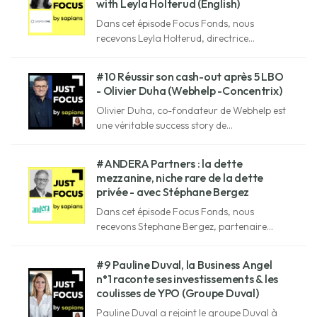
with Leyla Holterud (English)
Dans cet épisode Focus Fonds, nous
recevons Leyla Holterud, directrice
générale et responsable private equity chez
StepStone.
#10 Réussir son cash-out après 5 LBO
- Olivier Duha (Webhelp -Concentrix)
Olivier Duha, co-fondateur de Webhelp est
une véritable success story de
l'entrepreneuriat français ! En quelques
années, lui et son équipe ont transformé
#ANDERA Partners : la dette
une simple idée en une licorne
mezzanine, niche rare de la dette
internationale désormais connue sous le
privée - avec Stéphane Bergez
nom de Concentrix.
Dans cet épisode Focus Fonds, nous
recevons Stephane Bergez, partenaire
d'Andera Partners et responsable d'Andera
Acto.
#9 Pauline Duval, la Business Angel
n°1 raconte ses investissements & les
coulisses de YPO (Groupe Duval)
Pauline Duval a rejoint le groupe Duval à