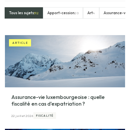
Tous les sujets
Apport-cession
Art
Assurance-vie
312
20
4
ARTICLE
Assurance-vie luxembourgeoise : quelle
fiscalité en cas d'expatriation ?
22 juillet 2026
FISCALITÉ