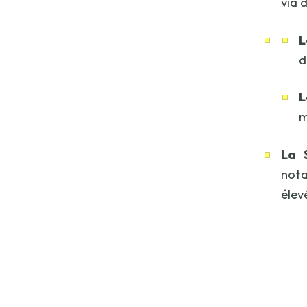
via d
L
d
L
m
La 
nota
élev