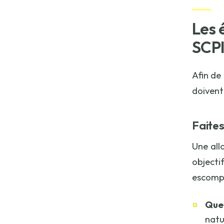
Les 
SCP
Afin de
doivent
Faites
Une all
objecti
escompt
Quel
natu