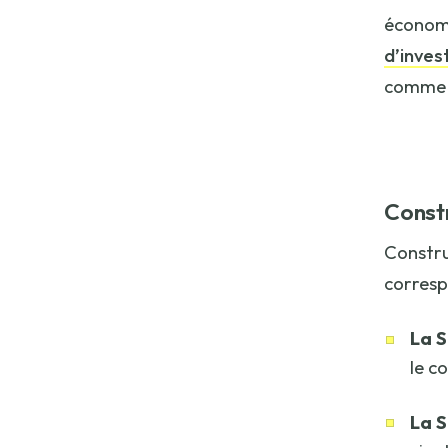
économ
d’inves
comme 
Constr
Construi
correspo
La 
le c
La S