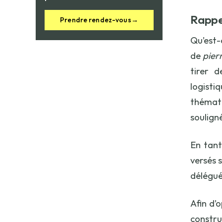
Rappe
Prendre rendez-vous
→
Qu’est-
de
pier
tirer d
logisti
thémati
soulign
En tant
versés 
délégué
Afin d’
constru