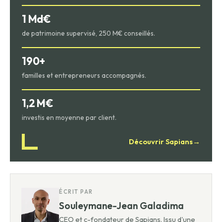
1 Md€
de patrimoine supervisé, 250 M€ conseillés.
190+
familles et entrepreneurs accompagnés.
1,2 M€
investis en moyenne par client.
Découvrir Sapians
→
ÉCRIT PAR
Souleymane-Jean Galadima
CEO et c-fondateur de Sapians. Issu d'une