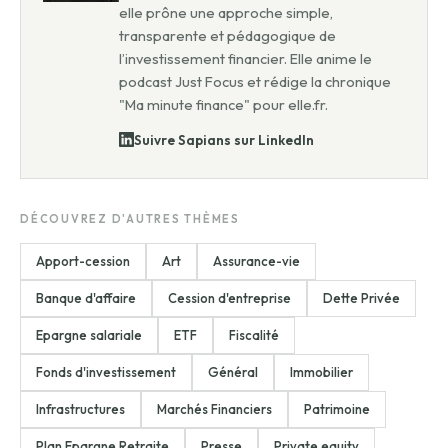
elle prône une approche simple,
transparente et pédagogique de
l’investissement financier. Elle anime le
podcast Just Focus et rédige la chronique
"Ma minute finance" pour elle.fr.
Suivre Sapians sur LinkedIn
DÉCOUVREZ D'AUTRES THÈMES
Apport-cession
Art
Assurance-vie
Banque d'affaire
Cession d'entreprise
Dette Privée
Epargne salariale
ETF
Fiscalité
Fonds d'investissement
Général
Immobilier
Infrastructures
Marchés Financiers
Patrimoine
Plan Epargne Retraite
Presse
Private equity