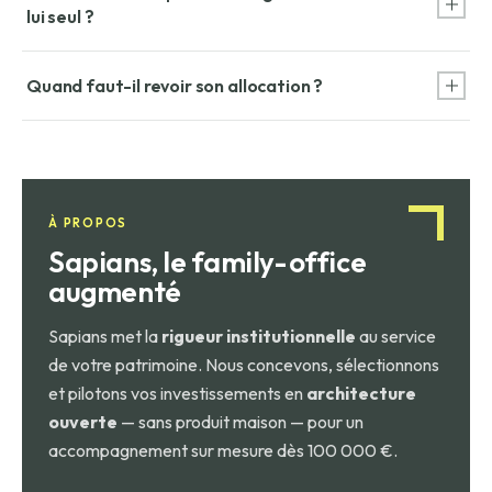
lui seul ?
transmission.
Non. Il faut aussi regarder la volatilité, la liquidité, les frais, la
Quand faut-il revoir son allocation ?
fiscalité et la capacité à tenir la stratégie dans le temps.
Lors d’un changement de situation personnelle ou
professionnelle, d’un projet important, ou quand la structure
du patrimoine s’écarte trop des objectifs initiaux.
À PROPOS
Sapians, le family-office
augmenté
Sapians met la
rigueur institutionnelle
au service
de votre patrimoine. Nous concevons, sélectionnons
et pilotons vos investissements en
architecture
ouverte
— sans produit maison — pour un
accompagnement sur mesure dès 100 000 €.