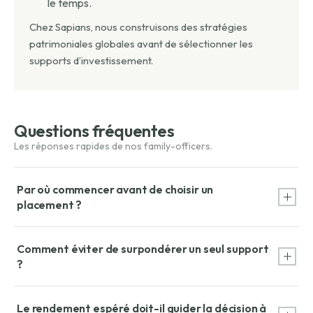
le temps.
Chez Sapians, nous construisons des stratégies
patrimoniales globales avant de sélectionner les
supports d’investissement.
Questions fréquentes
Par où commencer avant de choisir un
placement ?
Par clarifier les objectifs, l’horizon, le besoin de liquidité, la
Comment éviter de surpondérer un seul support
fiscalité, la tolérance au risque et la place de ce capital dans
?
le patrimoine global.
En raisonnant par poches complémentaires : précaution,
Le rendement espéré doit-il guider la décision à
moyen terme, long terme, revenus, diversification et