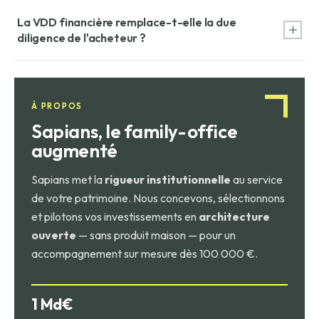
Un cabinet d'audit ou de conseil financier indépendant
La VDD financière remplace-t-elle la due
mandaté par le vendeur. Les Big Four (Deloitte, PwC, EY,
diligence de l'acheteur ?
KPMG) et des boutiques spécialisées (Eight Advisory,
Accuracy) réalisent la majorité des VDD financières en
Non, mais elle la complète et l'accélère. L'acheteur peut
France.
s'appuyer sur la VDD pour cibler ses propres analyses sur
les points de vigilance identifiés, réduisant les délais et les
À PROPOS
coûts de due diligence.
Sapians, le family-office
augmenté
Sapians met la
rigueur institutionnelle
au service
de votre patrimoine. Nous concevons, sélectionnons
et pilotons vos investissements en
architecture
ouverte
— sans produit maison — pour un
accompagnement sur mesure dès 100 000 €.
1 Md€