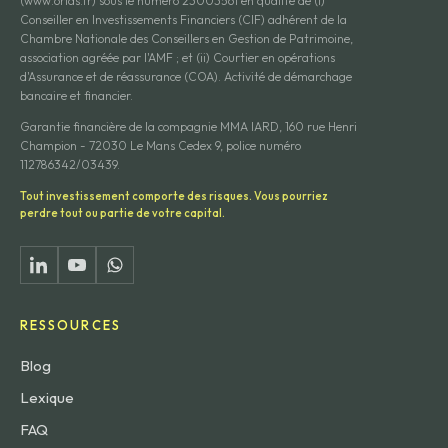
(www.orias.fr) sous le numéro 23003561 en qualité de (i)
Conseiller en Investissements Financiers (CIF) adhérent de la
Chambre Nationale des Conseillers en Gestion de Patrimoine,
association agréée par l'AMF ; et (ii) Courtier en opérations
d'Assurance et de réassurance (COA). Activité de démarchage
bancaire et financier.
Garantie financière de la compagnie MMA IARD, 160 rue Henri
Champion - 72030 Le Mans Cedex 9, police numéro
112786342/03439.
Tout investissement comporte des risques. Vous pourriez
perdre tout ou partie de votre capital.
RESSOURCES
Blog
Lexique
FAQ