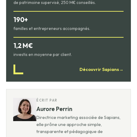
de patrimoine supervisé, 250 M€ conseillés.
190+
familles et entrepreneurs accompagnés.
1,2 M€
investis en moyenne par client.
Découvrir Sapians
→
ÉCRIT PAR
Aurore Perrin
Directrice marketing associée de Sapians,
elle prône une approche simple,
transparente et pédagogique de