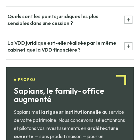
Quels sont les points juridiques les plus
sensibles dans une cession ?
Les litiges en cours ou potentiels, les contrats avec clause
La VDD juridique est-elle réalisée par le même
de changement de contrôle (qui peuvent être résiliés par le
cabinet que la VDD financière ?
cocontractant en cas de cession), et les problèmes de
propriété intellectuelle non sécurisés.
Non, elle est généralement confiée à un cabinet d'avocats
spécialisé en M&A, distinct du cabinet d'audit qui réalise la
VDD financière. Les deux travaillent en parallèle et
À PROPOS
partagent certaines informations.
Sapians, le family-office
augmenté
Sapians met la
rigueur institutionnelle
au service
de votre patrimoine. Nous concevons, sélectionnons
et pilotons vos investissements en
architecture
ouverte
— sans produit maison — pour un