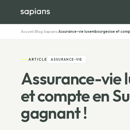
Accueil
›
Blog Sapians
›
Assurance-vie luxembourgeoise et compte
ARTICLE
ASSURANCE-VIE
Assurance-vie 
et compte en Sui
gagnant !