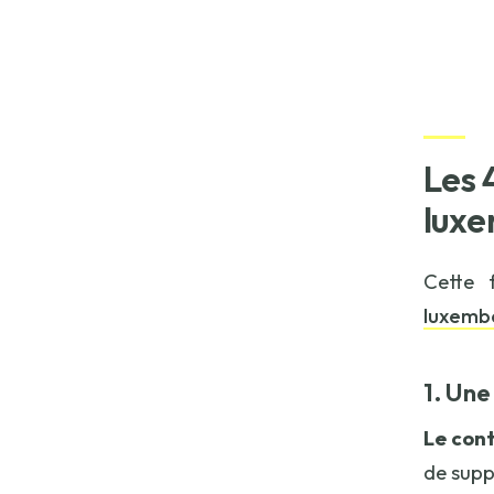
Les 
luxe
Cette 
luxemb
1. Un
Le con
de suppo