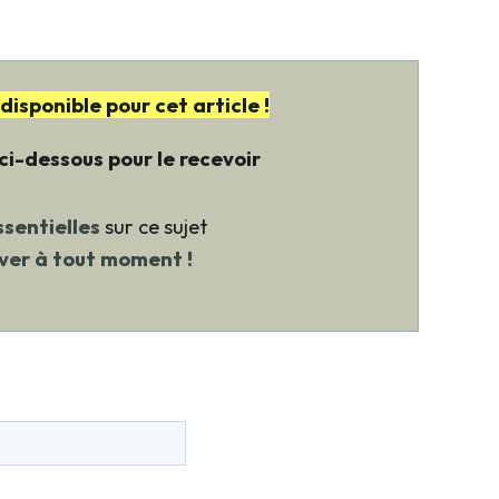
sponible pour cet article !
i-dessous pour le recevoir
sentielles
sur ce sujet
uver à tout moment !