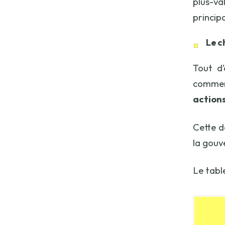
plus-va
principa
Le c
Tout d’
commerc
actions
Cette d
la gouv
Le tabl