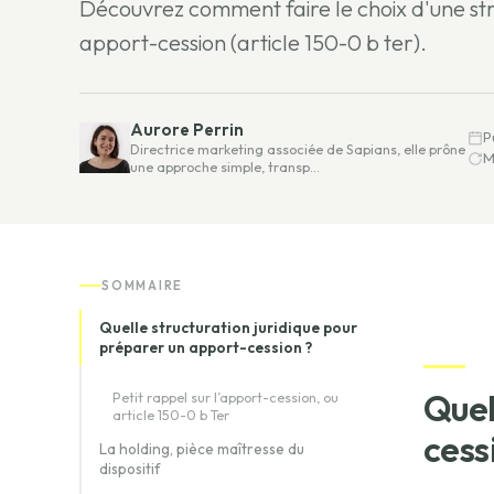
Découvrez comment faire le choix d'une str
apport-cession (article 150-0 b ter).
Aurore Perrin
P
Directrice marketing associée de Sapians, elle prône
M
une approche simple, transp…
SOMMAIRE
Quelle structuration juridique pour
préparer un apport-cession ?
Que
Petit rappel sur l’apport-cession, ou
article 150-0 b Ter
cess
La holding, pièce maîtresse du
dispositif