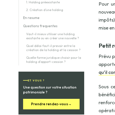
1. Holding préexistante
Pour un
2. Création d’une holding
nouveau
En resume
impôts)
Questions frequentes
mise en
Vaut-il mieux utiliser une holding
existante ou en créer une nouvelle ?
Petit 
Quel délai faut-il prevoir entre la
création de la holding et la cession ?
Prévu pa
Quelle forme juridique choisir pour la
holding d'apport-cession ?
apporte
qu’il co
ET VOUS ?
Sous ce
Une question sur votre situation
patrimoniale ?
bénéfic
renforc
Prendre rendez-vous
→
opérati