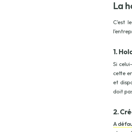
La h
C’est l
l’entrep
1. Hol
Si celu
cette e
et disp
doit pa
2. Cré
A défau