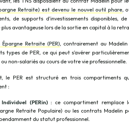
ant, les TNS disposaient du contrat Madelin pour le
pargne Retraite) est devenu le nouvel outil phare
, 
nts, de supports d’investissements disponibles, d
é plus avantageuse lors de la sortie en capital à la retra
n Épargne Retraite (PER)
, contrairement au Madelin 
nts types de PER, ce qui peut s’avérer particulièremen
s ou non-salariés au cours de votre vie professionnelle.
et, le PER est structuré en trois compartiments q
nt :
Individuel (PERin)
: ce compartiment remplace l
argne Retraite Populaire)
ou les contrats Madelin po
pendamment du statut professionnel.