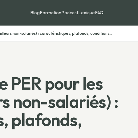
Blog
Formation
Podcast
Lexique
FAQ
lleurs non-salariés) : caractéristiques, plafonds, conditions...
le PER pour les
s non-salariés) :
s, plafonds,