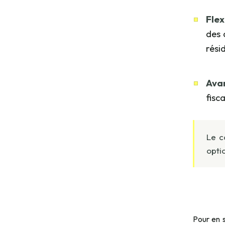
Flex
des 
résid
Ava
fisc
Le c
opti
Pour en s