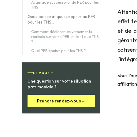
Avantage successoral du PER pour les
TNS
Attenti
Questions pratiques propres au PER
effet t
pour les TNS...
et de d
Comment déclarer les versements
réalisés sur votre PER en tant que TNS
gérants
?
cotisen
Quel PER choisir pour les TNS ?
l'intég
ET VOUS ?
Vous l’au
Une question sur votre situation
affiliatio
patrimoniale ?
Prendre rendez-vous
→