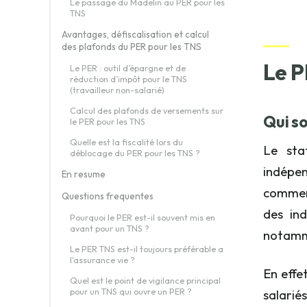
Le passage du Madelin au PER pour les
TNS
Avantages, défiscalisation et calcul
des plafonds du PER pour les TNS
Le P
Le PER : outil d’épargne et de
réduction d’impôt pour le TNS
(travailleur non-salarié)
Calcul des plafonds de versements sur
Qui so
le PER pour les TNS
Quelle est la fiscalité lors du
Le sta
déblocage du PER pour les TNS ?
indépe
En resume
commerç
Questions frequentes
des ind
Pourquoi le PER est-il souvent mis en
avant pour un TNS ?
notamme
Le PER TNS est-il toujours préférable a
l'assurance vie ?
En effe
Quel est le point de vigilance principal
pour un TNS qui ouvre un PER ?
salariés