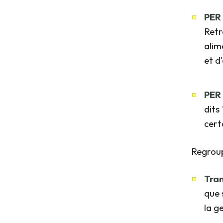
PER 
Retr
alim
et d
PER 
dits
cert
Regroup
Tran
que 
la g