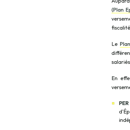
Auparav
(Plan E
verseme
fiscalit
Le
Pla
différe
salarié
En eff
verseme
PER 
d'Ép
indé