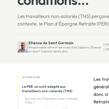
Les travailleurs non-salariés (TNS) perçoive
contexte, le Plan d'Épargne Retraite (PER) e
Etienne de Saint Germain
P
Responsable offre et services chez Sapians, Etienne
M
a rejoint Sapians après plus…
SOMMAIRE
Les tra
général
Le PER, un outil adapté aux
travailleurs non-salariés (TNS)
donc cr
Qui sont les Travailleurs Non-Salariés
Retrait
(TNS) ?