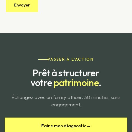
PASSER À L'ACTION
Prêt à structurer
votre
patrimoine
.
Échangez avec un family officer. 30 minutes, sans
engagement.
Faire mon diagnostic
→