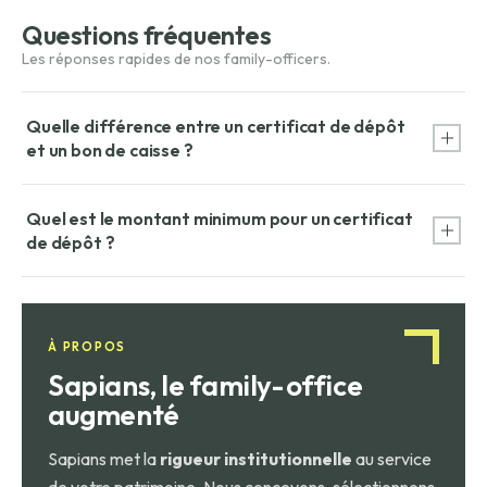
Questions fréquentes
Quelle différence entre un certificat de dépôt
et un bon de caisse ?
Le certificat de dépôt est négociable sur le marché
Quel est le montant minimum pour un certificat
monétaire (revente possible avant l'échéance),
de dépôt ?
contrairement au bon de caisse qui est nominatif et non
négociable. Le CD est aussi réservé aux investisseurs
Le montant unitaire minimum est de 150 000 euros sur le
institutionnels, tandis que le bon de caisse est accessible aux
marché français des titres de créances négociables.
particuliers.
À PROPOS
Sapians, le family-office
augmenté
Sapians met la
rigueur institutionnelle
au service