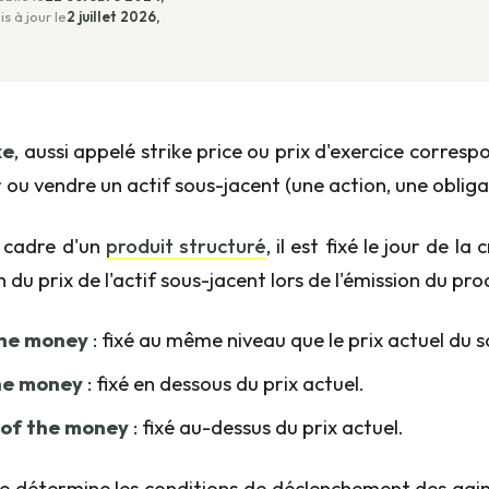
is à jour le
2 juillet 2026,
ke
, aussi appelé strike price ou prix d'exercice corresp
 ou vendre un actif sous-jacent (une action, une obligat
 cadre d'un
produit structuré
, il est fixé le jour de 
 du prix de l'actif sous-jacent lors de l'émission du prod
the money
: fixé au même niveau que le prix actuel du s
he money
: fixé en dessous du prix actuel.
 of the money
: fixé au-dessus du prix actuel.
ke détermine les conditions de déclenchement des gains