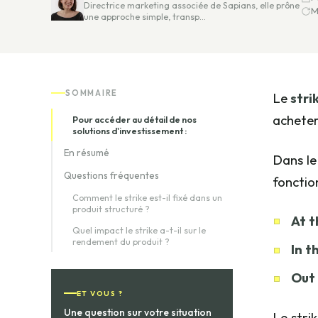
Directrice marketing associée de Sapians, elle prône
M
une approche simple, transp…
SOMMAIRE
Le
stri
acheter
Pour accéder au détail de nos
solutions d'investissement :
En résumé
Dans le
Questions fréquentes
fonction
Comment le strike est-il fixé dans un
produit structuré ?
At 
Quel impact le strike a-t-il sur le
rendement du produit ?
In t
Out
ET VOUS ?
Une question sur votre situation
Le stri