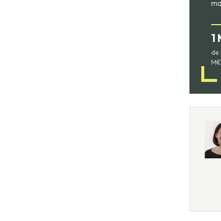
ma
1
de 
M€ 