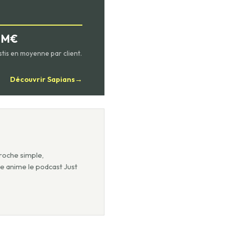
2 M€
stis en moyenne par client.
Découvrir Sapians
→
roche simple,
le anime le podcast Just