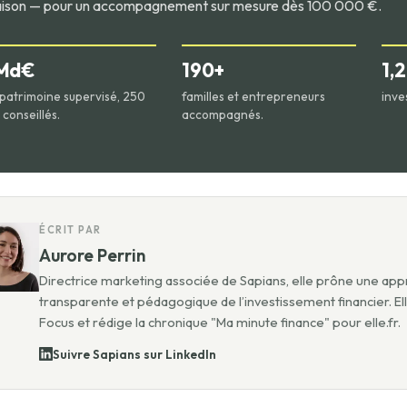
ison — pour un accompagnement sur mesure dès 100 000 €.
 Md€
190+
1,
patrimoine supervisé, 250
familles et entrepreneurs
inve
conseillés.
accompagnés.
ÉCRIT PAR
Aurore Perrin
Directrice marketing associée de Sapians, elle prône une app
transparente et pédagogique de l’investissement financier. El
Focus et rédige la chronique "Ma minute finance" pour elle.fr.
Suivre Sapians sur LinkedIn