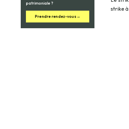
patrimoniale ?
strike 
Prendre rendez-vous
→