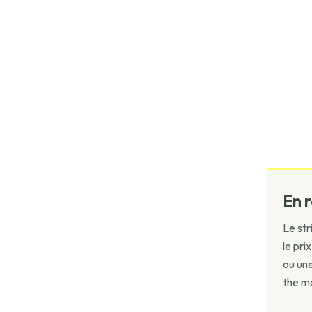
En 
Le str
le pri
ou une
the m