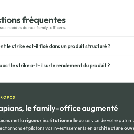
tions fréquentes
 le strike est-il fixé dans un produit structuré ?
xé le jour de l'émission du produit, généralement au niveau du cours
act le strike a-t-il sur le rendement du produit ?
oney). Certains produits offrent un strike décalé (in the money) po
epartie d'un coupon plus faible.
trike est « in the money » (favorable à l'investisseur), plus la probab
oupon offert est faible. Un strike « out of the money » offre un co
 le risque de perte en capital.
PROPOS
apians, le family-office augmenté
pians met la
rigueur institutionnelle
au service de votre patrim
lectionnons et pilotons vos investissements en
architecture ouv