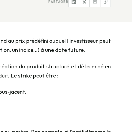
PARTAGER
ond au prix prédéfini auquel l'investisseur peut
ion, un indice...) à une date future.
la création du produit structuré et déterminé en
uit. Le strike peut être :
ous-jacent.
 ou pertes. Par exemple, si l'actif dépasse le