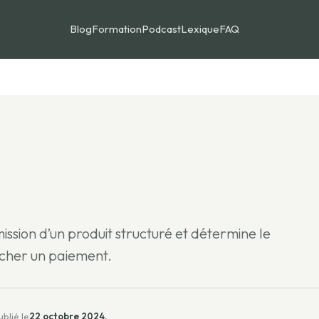
Blog
Formation
Podcast
Lexique
FAQ
’émission d’un produit structuré et détermine le
cher un paiement.
ublié le
22 octobre 2024,