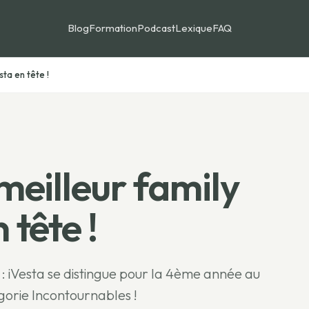
Blog
Formation
Podcast
Lexique
FAQ
sta en tête !
eilleur family
 tête !
 : iVesta se distingue pour la 4ème année au
orie Incontournables !