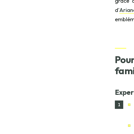
grâce 
d'
Aria
embléma
Pour
fami
Exper