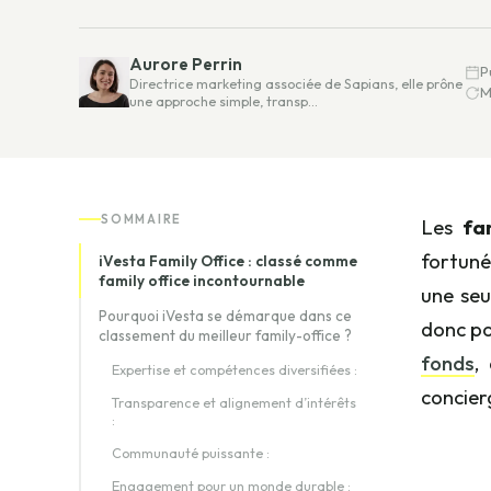
Aurore Perrin
P
Directrice marketing associée de Sapians, elle prône
M
une approche simple, transp…
SOMMAIRE
Les
fa
fortuné
iVesta Family Office : classé comme
family office incontournable
une seu
Pourquoi iVesta se démarque dans ce
donc pou
classement du meilleur family-office ?
fonds
,
Expertise et compétences diversifiées :
concier
Transparence et alignement d’intérêts
:
Communauté puissante :
Engagement pour un monde durable :