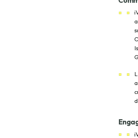
Commu
i
a
s
O
I
G
L
a
c
d
Engag
i