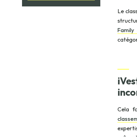
Le clas
structu
Family 
catégor
iVes
inco
Cela f
classe
experti