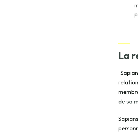
m
p
La r
Sapian
relatio
membre 
de sa m
Sapians
personn