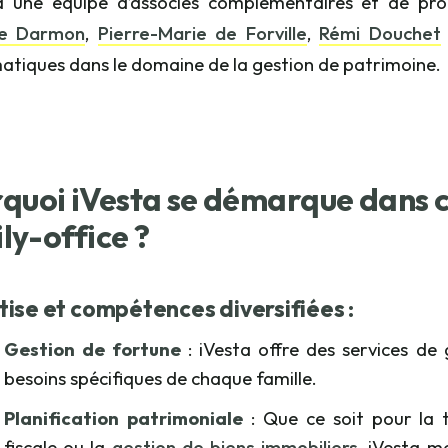
à une équipe d’associés complémentaires et de pr
ne Darmon
,
Pierre-Marie de Forville
,
Rémi Douchet
tiques dans le domaine de la gestion de patrimoine.
quoi iVesta se démarque dans c
ly-office ?
tise et compétences diversifiées
:
Gestion de fortune
: iVesta offre des services de
besoins spécifiques de chaque famille.
Planification patrimoniale
: Que ce soit pour la t
fiscale ou la
gestion de biens immobiliers
, iVesta m