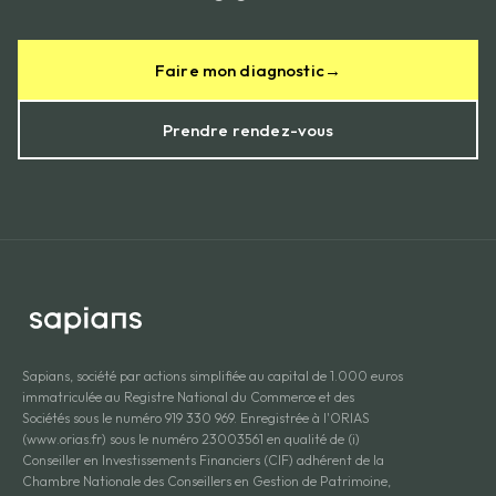
Faire mon diagnostic
→
Prendre rendez-vous
Sapians, société par actions simplifiée au capital de 1.000 euros
immatriculée au Registre National du Commerce et des
Sociétés sous le numéro 919 330 969. Enregistrée à l'ORIAS
(www.orias.fr) sous le numéro 23003561 en qualité de (i)
Conseiller en Investissements Financiers (CIF) adhérent de la
Chambre Nationale des Conseillers en Gestion de Patrimoine,