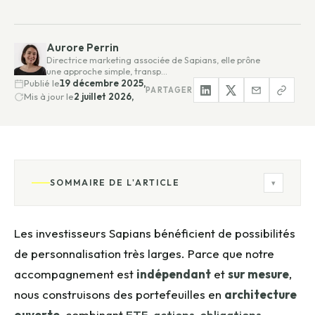
Aurore Perrin
Directrice marketing associée de Sapians, elle prône
une approche simple, transp…
Publié le
19 décembre 2025,
PARTAGER
Mis à jour le
2 juillet 2026,
SOMMAIRE DE L'ARTICLE
▾
Les investisseurs Sapians bénéficient de possibilités
de personnalisation très larges. Parce que notre
accompagnement est
indépendant
et
sur mesure
,
nous construisons des portefeuilles en
architecture
ouverte
, combinant
ETF
,
actions
,
obligations
,