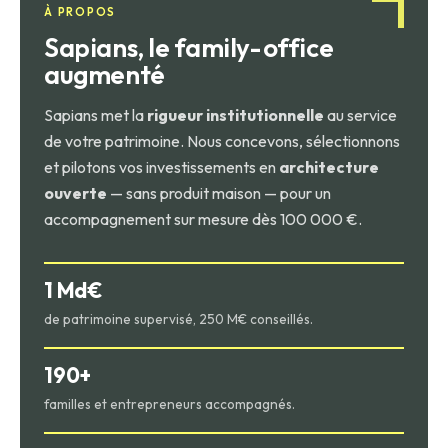
bon investissement immobilier est avant tout un
À PROPOS
investissement cohérent.
Sapians, le family-office
augmenté
Sapians met la
rigueur institutionnelle
au service
de votre patrimoine. Nous concevons, sélectionnons
et pilotons vos investissements en
architecture
ouverte
— sans produit maison — pour un
accompagnement sur mesure dès 100 000 €.
1 Md€
de patrimoine supervisé, 250 M€ conseillés.
190+
familles et entrepreneurs accompagnés.