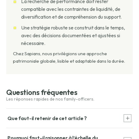
La recherche de performance doit rester
compatible avec les contraintes de liquidité, de
diversification et de compréhension du support.
Une stratégie robuste se construit dans le temps,
avec des décisions documentées et ajustées si
nécessaire.
Chez Sapians, nous privilégions une approche
patrimoniale globale, lisible et adaptable dans la durée.
Questions fréquentes
Que faut-il retenir de cet article ?
L’intérêt d’une solution patrimoniale dépend toujours de sa
Pourquoi faut-il raisonner à l’échelle du
cohérence avec les objectifs, la liquidité recherchée, la