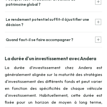
patrimoine global ?
fiscalité et le risque réellement accepté.
Parce qu’un support peut être intéressant en lui-même tout
Le rendement potentiel suffit-il à justifier une
en devenant inadapté s’il accroît trop la concentration,
décision ?
l’illiquidité ou le risque global.
Non. Il faut aussi analyser le scénario défavorable, les frais,
Quand faut-il se faire accompagner ?
la durée de détention et la capacité à tenir l’investissement
dans le temps.
Dès que plusieurs enjeux se croisent : fiscalité, transmission,
société, liquidité ou investissement sur des supports
La durée d'un investissement avec Andera
complexes.
La durée d’investissement chez Andera est
généralement alignée sur la maturité des stratégies
d'investissement des différents fonds et peut varier
en fonction des spécificités de chaque véhicule
d'investissement. Habituellement, cette durée est
fixée pour un horizon de moyen à long terme,