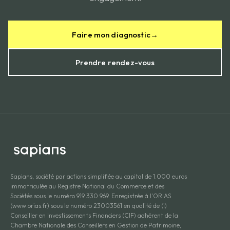
Faire mon diagnostic
→
Prendre rendez-vous
Sapians, société par actions simplifiée au capital de 1.000 euros
immatriculée au Registre National du Commerce et des
Sociétés sous le numéro 919 330 969. Enregistrée à l'ORIAS
(www.orias.fr) sous le numéro 23003561 en qualité de (i)
Conseiller en Investissements Financiers (CIF) adhérent de la
Chambre Nationale des Conseillers en Gestion de Patrimoine,