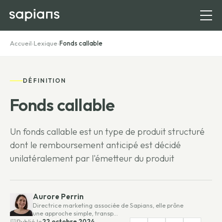
Accueil
›
Lexique
›
Fonds callable
DÉFINITION
Fonds callable
Un fonds callable est un type de produit structuré
dont le remboursement anticipé est décidé
unilatéralement par l'émetteur du produit
Aurore Perrin
Directrice marketing associée de Sapians, elle prône
une approche simple, transp…
Publié le
22 octobre 2024,