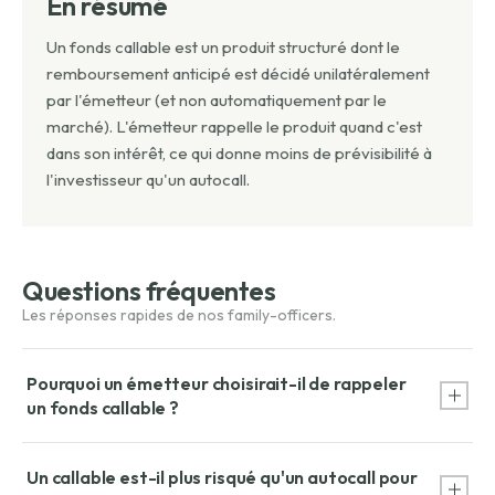
En résumé
Un fonds callable est un produit structuré dont le
remboursement anticipé est décidé unilatéralement
par l'émetteur (et non automatiquement par le
marché). L'émetteur rappelle le produit quand c'est
dans son intérêt, ce qui donne moins de prévisibilité à
l'investisseur qu'un autocall.
Questions fréquentes
Pourquoi un émetteur choisirait-il de rappeler
un fonds callable ?
L'émetteur rappelle quand les conditions de marché lui sont
Un callable est-il plus risqué qu'un autocall pour
favorables : par exemple si les taux baissent et qu'il peut se