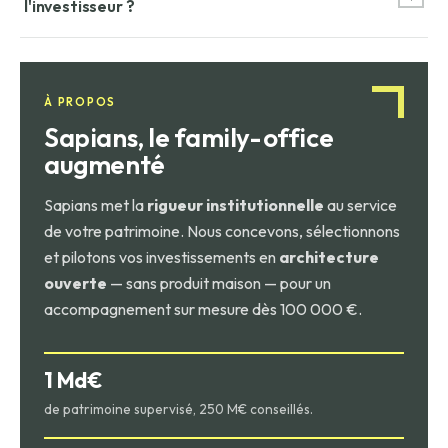
l'investisseur ?
refinancer à moindre coût. L'investisseur récupère son
capital plus les gains, mais perd le rendement futur.
Le risque de marché est comparable, mais l'incertitude sur
la date de remboursement est plus grande. L'émetteur
rappelle quand c'est dans son intérêt, ce qui crée une
À PROPOS
asymétrie : l'investisseur supporte le risque de baisse mais
Sapians, le family-office
ne bénéficie pas pleinement de la hausse.
augmenté
Sapians met la
rigueur institutionnelle
au service
de votre patrimoine. Nous concevons, sélectionnons
et pilotons vos investissements en
architecture
ouverte
— sans produit maison — pour un
accompagnement sur mesure dès 100 000 €.
1 Md€
de patrimoine supervisé, 250 M€ conseillés.