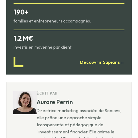
190+
familles et entrepreneurs accompagnés.
1,2 M€
investis en moyenne par client.
Découvrir Sapians
→
ÉCRIT PAR
Aurore Perrin
Directrice marketing associée de Sapians,
elle prône une approche simple,
transparente et pédagogique de
l’investissement financier. Elle anime le