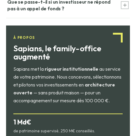
Que se passe-t-il si un investisseur ne répond
fil des opportunités. Appeler le capital au fur et à mesure
pas à un appel de fonds ?
évite de laisser de l'argent inactif et maximise le TRI pour
l'investisseur.
Le défaut d'un LP sur un appel de fonds est prévu dans le
règlement du fonds et peut entraîner des pénalités, la perte
des distributions passées, voire la cession forcée de ses
À PROPOS
parts.
Sapians, le family-office
augmenté
Sapians met la
rigueur institutionnelle
au service
de votre patrimoine. Nous concevons, sélectionnons
et pilotons vos investissements en
architecture
ouverte
— sans produit maison — pour un
accompagnement sur mesure dès 100 000 €.
1 Md€
de patrimoine supervisé, 250 M€ conseillés.