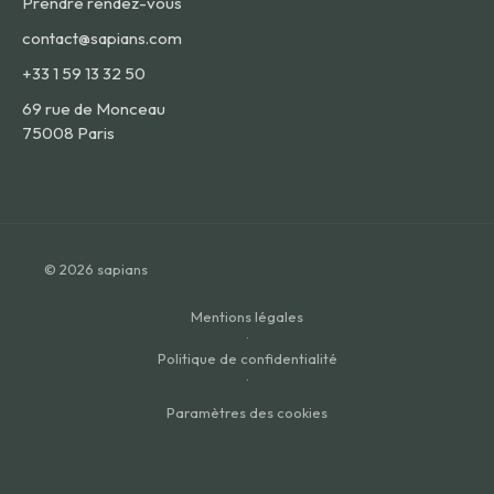
Prendre rendez-vous
contact@sapians.com
+33 1 59 13 32 50
69 rue de Monceau
75008 Paris
© 2026 sapians
Mentions légales
·
Politique de confidentialité
·
Paramètres des cookies