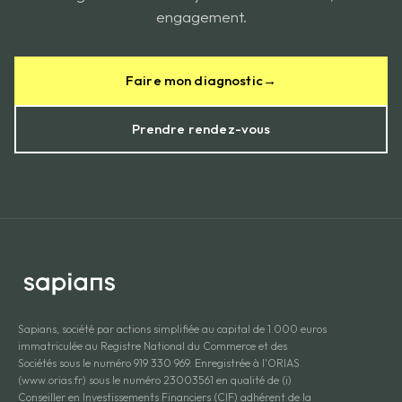
engagement.
Faire mon diagnostic
→
Prendre rendez-vous
Sapians, société par actions simplifiée au capital de 1.000 euros
immatriculée au Registre National du Commerce et des
Sociétés sous le numéro 919 330 969. Enregistrée à l'ORIAS
(www.orias.fr) sous le numéro 23003561 en qualité de (i)
Conseiller en Investissements Financiers (CIF) adhérent de la