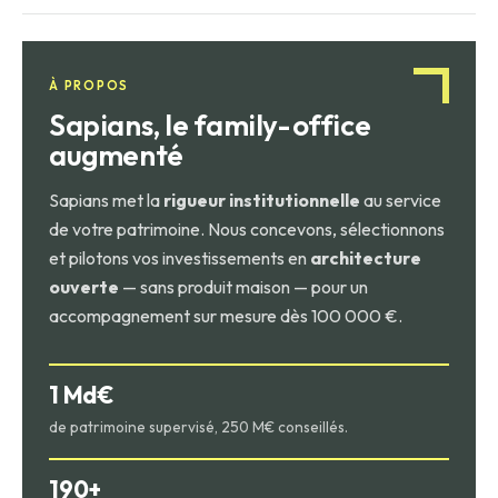
surcote. L'AMF impose que le prix de souscription reste
Elle est calculée une fois par an sur la base d'expertises
dans une fourchette de +/- 10 % de la valeur de
immobilières indépendantes. C'est un indicateur annuel, pas
reconstitution.
un prix de marché en temps réel.
À PROPOS
Sapians, le family-office
augmenté
Sapians met la
rigueur institutionnelle
au service
de votre patrimoine. Nous concevons, sélectionnons
et pilotons vos investissements en
architecture
ouverte
— sans produit maison — pour un
accompagnement sur mesure dès 100 000 €.
1 Md€
de patrimoine supervisé, 250 M€ conseillés.
190+