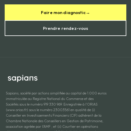
Faire mon diagnostic
→
Prendre rendez-vous
Sapians, société par actions simplifiée au capital de 1.000 euros
immatriculée au Registre National du Commerce et des
Sociétés sous le numéro 919 330 969. Enregistrée à l'ORIAS
(www.orias.fr) sous le numéro 23003561 en qualité de (i)
Conseiller en Investissements Financiers (CIF) adhérent de la
Chambre Nationale des Conseillers en Gestion de Patrimoine,
association agréée par l'AMF ; et (ii) Courtier en opérations