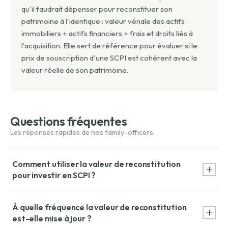
qu'il faudrait dépenser pour reconstituer son
patrimoine à l'identique : valeur vénale des actifs
immobiliers + actifs financiers + frais et droits liés à
l'acquisition. Elle sert de référence pour évaluer si le
prix de souscription d'une SCPI est cohérent avec la
valeur réelle de son patrimoine.
Questions fréquentes
Comment utiliser la valeur de reconstitution
pour investir en SCPI ?
Si le prix de souscription est inférieur à la valeur de
À quelle fréquence la valeur de reconstitution
reconstitution, la SCPI se vend avec une décote (potentiel
est-elle mise à jour ?
de revalorisation). S'il est supérieur, elle se vend avec une