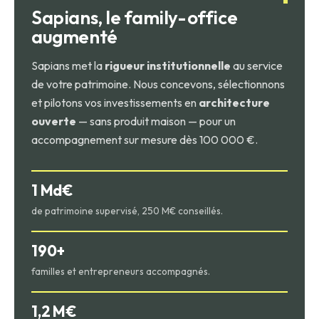
est possible et peut être plus avantageuse pour les
Sapians, le family-office
contribuables faiblement imposés.
augmenté
Sapians met la
rigueur institutionnelle
au service
de votre patrimoine. Nous concevons, sélectionnons
et pilotons vos investissements en
architecture
ouverte
— sans produit maison — pour un
accompagnement sur mesure dès 100 000 €.
1 Md€
de patrimoine supervisé, 250 M€ conseillés.
190+
familles et entrepreneurs accompagnés.
1,2 M€