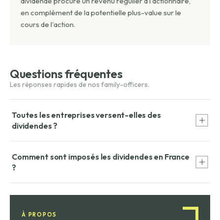
dividende procure un revenu régulier à l'actionnaire,
en complément de la potentielle plus-value sur le
cours de l'action.
Questions fréquentes
Toutes les entreprises versent-elles des
dividendes ?
Non. Les entreprises en croissance réinvestissent souvent
Comment sont imposés les dividendes en France
la totalité de leurs bénéfices. Les entreprises matures et
?
génératrices de cash (énergie, télécoms, banques) sont les
plus régulières dans le versement de dividendes.
Au prélèvement forfaitaire unique (PFU) de 30 % (12,8 % d'IR
+ 18,6 % (LFSS 2026) de prélèvements sociaux). L'option
pour le barème progressif de l'IR avec abattement de 40 %
À PROPOS