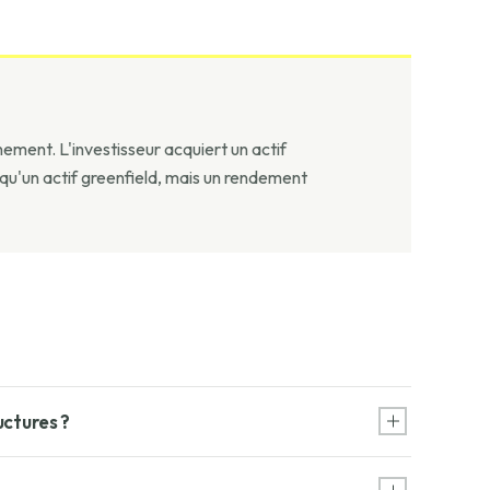
nement. L'investisseur acquiert un actif
e qu'un actif greenfield, mais un rendement
uctures ?
trésorerie existants. Le