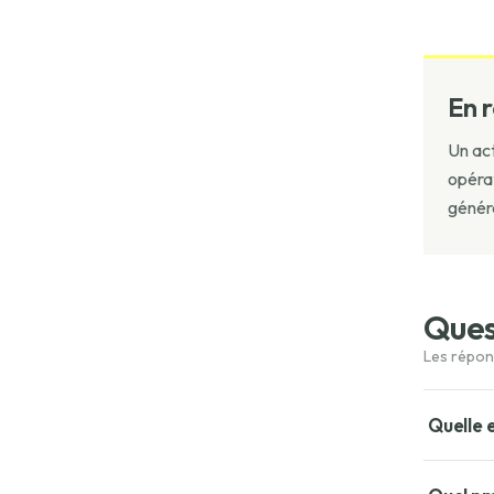
En 
Un act
opérat
généra
Ques
Quelle 
Le brownf