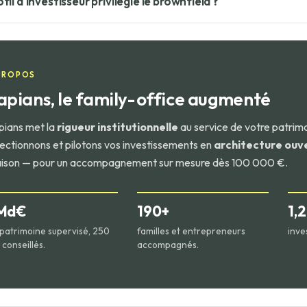
fil d'investisseur privilégie le brownfield ?
ld part de zéro (conception, construction, financement), avec un r
l de rendement supérieur.
stisseurs recherchant des rendements réguliers et une volatilité m
tégies core ou core+ en infrastructures.
PROPOS
apians, le family-office augmenté
pians met la
rigueur institutionnelle
au service de votre patrim
lectionnons et pilotons vos investissements en
architecture ouv
ison — pour un accompagnement sur mesure dès 100 000 €.
 Md€
190+
1,
patrimoine supervisé, 250
familles et entrepreneurs
inve
conseillés.
accompagnés.