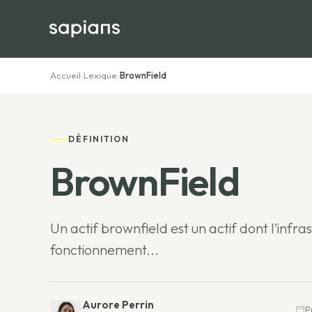
Accueil
›
Lexique
›
BrownField
DÉFINITION
BrownField
Un actif brownfield est un actif dont l’infra
fonctionnement...
Aurore Perrin
P