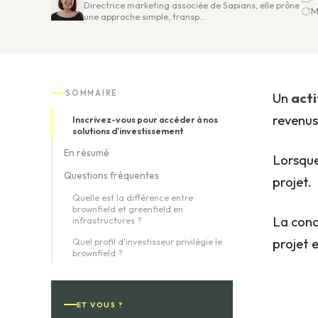
Directrice marketing associée de Sapians, elle prône
M
une approche simple, transp…
SOMMAIRE
Un
acti
revenus
Inscrivez-vous pour accéder à nos
solutions d'investissement
En résumé
Lorsque 
Questions fréquentes
projet.
Quelle est la différence entre
brownfield et greenfield en
La conc
infrastructures ?
projet e
Quel profil d'investisseur privilégie le
brownfield ?
ET VOUS ?