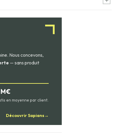
isque plus élevé mais un
aîtrisée, typiquement dans
oine. Nous concevons,
erte
— sans produit
2 M€
stis en moyenne par client.
Découvrir Sapians
→