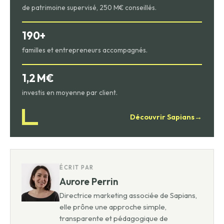
de patrimoine supervisé, 250 M€ conseillés.
190+
familles et entrepreneurs accompagnés.
1,2 M€
investis en moyenne par client.
Découvrir Sapians
→
ÉCRIT PAR
Aurore Perrin
Directrice marketing associée de Sapians,
elle prône une approche simple,
transparente et pédagogique de