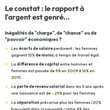
Le constat : le rapport à
l'argent est genré...
Inégalités de "charge", de "chance" ou de
"pouvoir" économiques ?
Les
écarts de salaire
perdurent :
les femmes
gagnent
15%
de moins,
à temps de travail égal.
La
différence de capital
entre hommes et
femmes est passée
de 9% en 2009 à 16% en
2015
.
La
perte de revenu salarial
dans les 5 ans après
une naissance est de
- 25%
pour les femmes
La
séparation
précarise plus les femmes (
20%
basculent dans la pauvreté contre 8% des