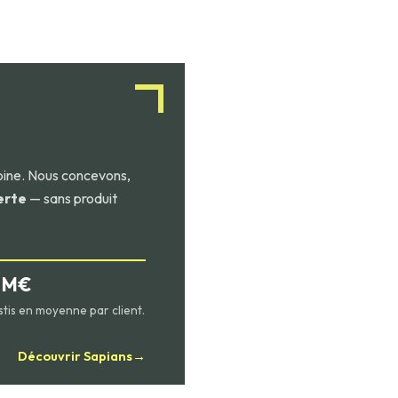
oine. Nous concevons,
erte
— sans produit
2 M€
stis en moyenne par client.
Découvrir Sapians
→