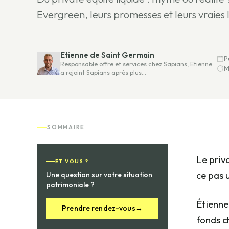
Evergreen, leurs promesses et leurs vraies l
Etienne de Saint Germain
P
Responsable offre et services chez Sapians, Etienne
M
a rejoint Sapians après plus…
SOMMAIRE
Le priv
ET VOUS ?
ce pas 
Une question sur votre situation
patrimoniale ?
Étienne
Prendre rendez-vous
→
fonds c