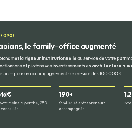
PROPOS
apians, le family-office augmenté
pians met la
rigueur institutionnelle
au service de votre patrim
lectionnons et pilotons vos investissements en
architecture ouv
ison — pour un accompagnement sur mesure dès 100 000 €.
 Md€
190+
1,
patrimoine supervisé, 250
familles et entrepreneurs
inve
conseillés.
accompagnés.