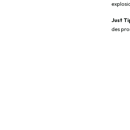
explosi
Just Ti
des pros