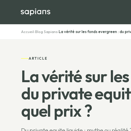
Accueil
›
Blog Sapians
›
La vérité sur les fonds evergreen : du priv
ARTICLE
La vérité sur le
du private equit
quel prix ?
Du private equite liquide : mythe ou réalit