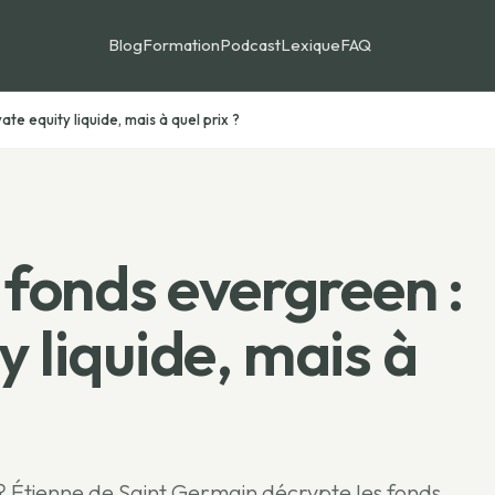
Blog
Formation
Podcast
Lexique
FAQ
ate equity liquide, mais à quel prix ?
s fonds evergreen :
y liquide, mais à
é ? Étienne de Saint Germain décrypte les fonds