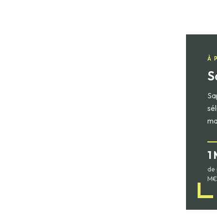
À 
S
Sa
sé
ma
1
de 
M€ 